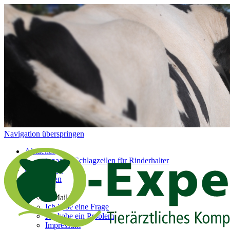
Navigation überspringen
Aktuelles
topagrar-Schlagzeilen für Rinderhalter
Q-Experten
Referenzen
Kontakt
E-Mail
Ich habe eine Frage
Ich habe ein Problem
Impressum