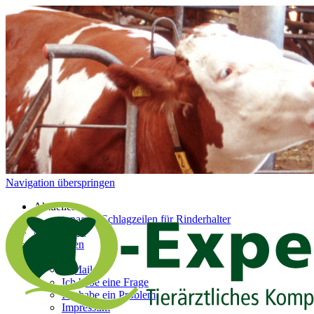
Navigation überspringen
Aktuelles
topagrar-Schlagzeilen für Rinderhalter
Q-Experten
Referenzen
Kontakt
E-Mail
Ich habe eine Frage
Ich habe ein Problem
Impressum